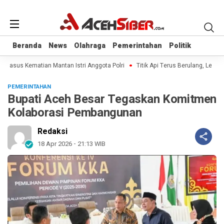
Beranda
Beranda
News
News
Olahraga
Olahraga
Pemerintahan
Pemerintahan
Politik
Politik
l Kasus Kematian Mantan Istri Anggota Polri
Titik Api Terus Berulang, Legisl
PEMERINTAHAN
Bupati Aceh Besar Tegaskan Komitmen
Kolaborasi Pembangunan
Redaksi
18 Apr 2026 - 21:13 WIB