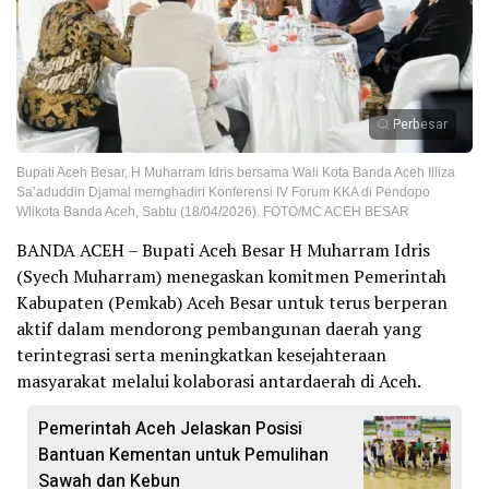
Perbesar
Bupati Aceh Besar, H Muharram Idris bersama Wali Kota Banda Aceh Illiza
Sa’aduddin Djamal memghadiri Konferensi IV Forum KKA di Pendopo
Wlikota Banda Aceh, Sabtu (18/04/2026). FOTO/MC ACEH BESAR
BANDA ACEH – Bupati Aceh Besar H Muharram Idris
(Syech Muharram) menegaskan komitmen Pemerintah
Kabupaten (Pemkab) Aceh Besar untuk terus berperan
aktif dalam mendorong pembangunan daerah yang
terintegrasi serta meningkatkan kesejahteraan
masyarakat melalui kolaborasi antardaerah di Aceh.
Pemerintah Aceh Jelaskan Posisi
Bantuan Kementan untuk Pemulihan
Sawah dan Kebun