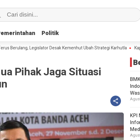
Pemerintahan
Pemerintahan
Politik
Politik
erulang, Legislator Desak Kemenhut Ubah Strategi Karhutla
Kapolri J
B
a Pihak Jaga Situasi
BMKG
un
Indo
Was
Agust
KPI 
Info
Med
Agust