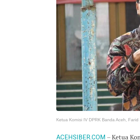
Ketua Komisi IV DPRK Banda Aceh, Farid
ACEHSIBER.COM
– Ketua Kom