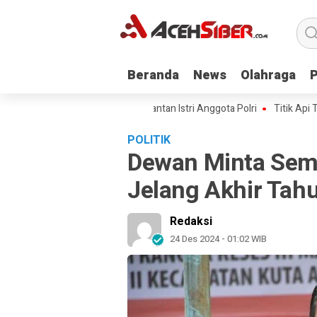
Beranda
Beranda
News
News
Olahraga
Olahraga
 III Kawal Kasus Kematian Mantan Istri Anggota Polri
Titik Api Terus B
POLITIK
Dewan Minta Semu
Jelang Akhir Tah
Redaksi
24 Des 2024 - 01:02 WIB