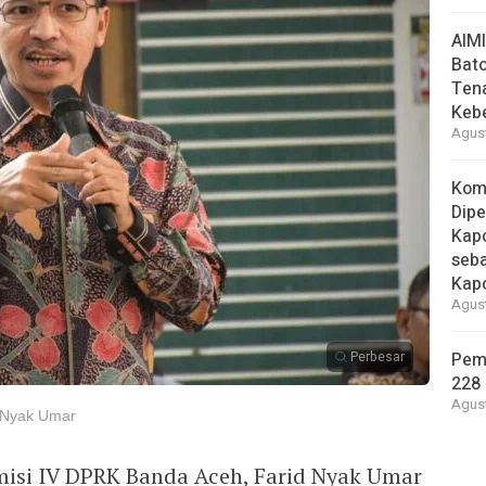
AIM
Bato
Ten
Keb
Agust
Kom
Dipe
Kapo
seba
Kap
Agust
Perbesar
Pem
228 
Agust
 Nyak Umar
isi IV DPRK Banda Aceh, Farid Nyak Umar