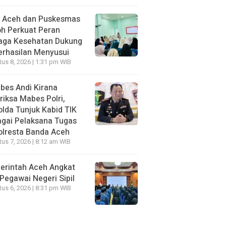
I Aceh dan Puskesmas
h Perkuat Peran
aga Kesehatan Dukung
erhasilan Menyusui
us 8, 2026 | 1:31 pm WIB
bes Andi Kirana
riksa Mabes Polri,
lda Tunjuk Kabid TIK
gai Pelaksana Tugas
olresta Banda Aceh
us 7, 2026 | 8:12 am WIB
erintah Aceh Angkat
Pegawai Negeri Sipil
us 6, 2026 | 8:31 pm WIB