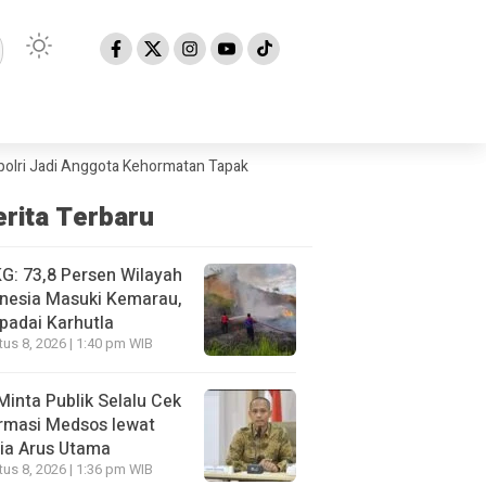
adi Anggota Kehormatan Tapak Suci
BMKG: 73,8 Persen Wilayah Indone
erita Terbaru
: 73,8 Persen Wilayah
nesia Masuki Kemarau,
padai Karhutla
us 8, 2026 | 1:40 pm WIB
Minta Publik Selalu Cek
rmasi Medsos lewat
ia Arus Utama
us 8, 2026 | 1:36 pm WIB