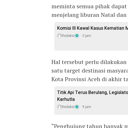
meminta semua pihak dapat 
menjelang liburan Natal dan
Komisi III Kawal Kasus Kematian M
Redaksi
3 jam
Hal tersebut perlu dilakuka
satu target destinasi masyar
Kota Provinsi Aceh di akhir t
Titik Api Terus Berulang, Legisla
Karhutla
Redaksi
9 jam
“Penghujung tahun banyak m