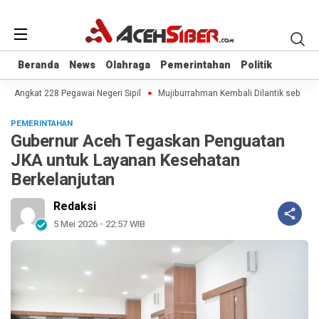
Beranda
Beranda
News
News
Olahraga
Olahraga
Pemerintahan
Pemerintahan
Politik
Politik
 Angkat 228 Pegawai Negeri Sipil
Mujiburrahman Kembali Dilantik sebagai R
PEMERINTAHAN
Gubernur Aceh Tegaskan Penguatan
JKA untuk Layanan Kesehatan
Berkelanjutan
Redaksi
5 Mei 2026 - 22:57 WIB