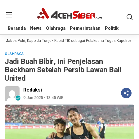
Beranda
Beranda
News
News
Olahraga
Olahraga
Pemerintahan
Pemerintahan
Politik
Politik
a Mabes Polri, Kapolda Tunjuk Kabid TIK sebagai Pelaksana Tugas Kapolresta B
OLAHRAGA
Jadi Buah Bibir, Ini Penjelasan
Beckham Setelah Persib Lawan Bali
United
Redaksi
9 Jan 2025 - 13:45 WIB