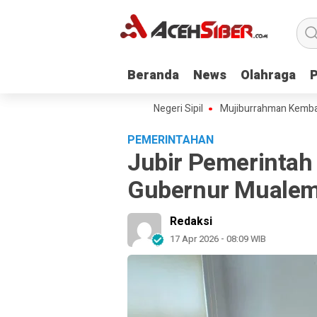
Beranda
Beranda
News
News
Olahraga
Olahraga
Aceh Angkat 228 Pegawai Negeri Sipil
Mujiburrahman Kembali Dilant
PEMERINTAHAN
Jubir Pemerintah 
Gubernur Mualem
Redaksi
17 Apr 2026 - 08:09 WIB