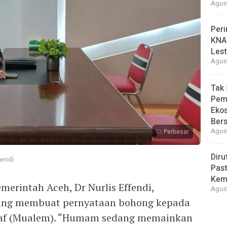
Agust
Peri
KNA
Lest
Agust
Tak 
Pem
Eko
Ber
Agust
Perbesar
Diru
fendi
Pas
Kemb
erintah Aceh, Dr Nurlis Effendi,
Agust
g membuat pernyataan bohong kepada
af (Mualem). “Humam sedang memainkan