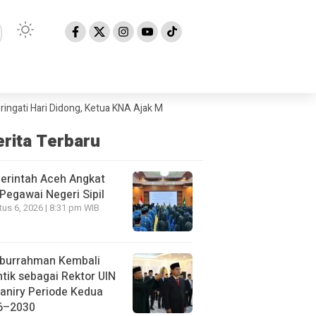
Hari Didong, Ketua KNA Ajak Masyarakat Lestarikan Budaya Gayo
Peme
erita Terbaru
erintah Aceh Angkat
Pegawai Negeri Sipil
us 6, 2026 | 8:31 pm WIB
iburrahman Kembali
ntik sebagai Rektor UIN
aniry Periode Kedua
6–2030