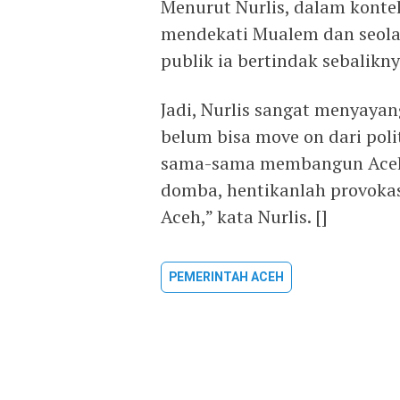
Menurut Nurlis, dalam konte
mendekati Mualem dan seolah
publik ia bertindak sebalikny
Jadi, Nurlis sangat menyay
belum bisa move on dari polit
sama-sama membangun Aceh 
domba, hentikanlah provoka
Aceh,” kata Nurlis. []
PEMERINTAH ACEH