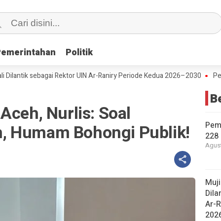
Pemerintahan
Pemerintahan
Politik
Politik
ik sebagai Rektor UIN Ar-Raniry Periode Kedua 2026–2030
Peringati 
B
Aceh, Nurlis: Soal
Pem
, Humam Bohongi Publik!
228 
Agust
Muj
Dila
Ar-R
202