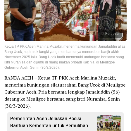
Perbesar
Ketua TP PKK Aceh Marlina Muzakir, menerima kunjungan Jamaluddin alias
Bang Ucok, sopir truk tangki yang membantunya menerobos banjir akhir
November 2025 lalu. Bang Ucok hadir memenuhi undangan bersama sang
istri Nuranisa dan dijamu di ruang makan pribadi Kak Na, di Meuligoe
Gubernur Aceh. Senin (30/3/2026).
BANDA ACEH – Ketua TP PKK Aceh Marlina Muzakir,
menerima kunjungan silaturrahmi Bang Ucok di Meuligoe
Gubernur Aceh. Pria bernama lengkap Jamaluddin (56)
datang ke Meuligoe bersama sang istri Nuranisa, Senin
(30/3/2026).
Pemerintah Aceh Jelaskan Posisi
Bantuan Kementan untuk Pemulihan