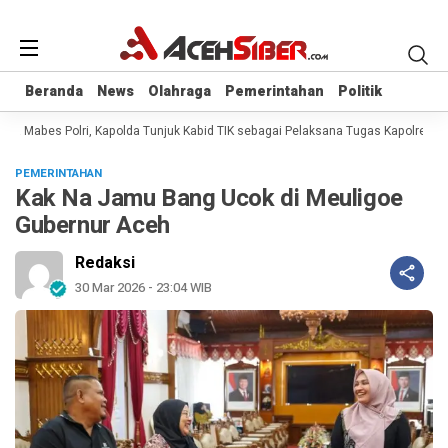
Beranda
Beranda
News
News
Olahraga
Olahraga
Pemerintahan
Pemerintahan
Politik
Politik
sa Mabes Polri, Kapolda Tunjuk Kabid TIK sebagai Pelaksana Tugas Kapolresta 
PEMERINTAHAN
Kak Na Jamu Bang Ucok di Meuligoe
Gubernur Aceh
Redaksi
30 Mar 2026 - 23:04 WIB