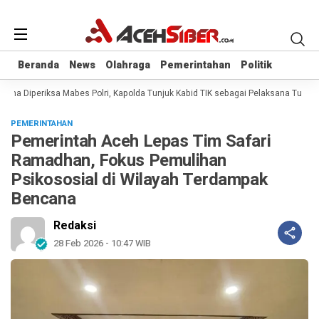
Beranda
Beranda
News
News
Olahraga
Olahraga
Pemerintahan
Pemerintahan
Politik
Politik
ana Diperiksa Mabes Polri, Kapolda Tunjuk Kabid TIK sebagai Pelaksana Tugas 
PEMERINTAHAN
Pemerintah Aceh Lepas Tim Safari
Ramadhan, Fokus Pemulihan
Psikososial di Wilayah Terdampak
Bencana
Redaksi
28 Feb 2026 - 10:47 WIB