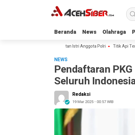
Beranda
Beranda
News
News
Olahraga
Olahraga
I Kawal Kasus Kematian Mantan Istri Anggota Polri
Titik Api Terus Beru
NEWS
Pendaftaran PKG 
Seluruh Indonesi
Redaksi
19 Mar 2025 - 00:57 WIB