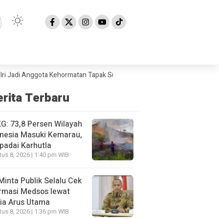
 Anggota Kehormatan Tapak Suci
BMKG: 73,8 Persen Wilayah Indonesia
erita Terbaru
: 73,8 Persen Wilayah
nesia Masuki Kemarau,
padai Karhutla
us 8, 2026 | 1:40 pm WIB
Minta Publik Selalu Cek
rmasi Medsos lewat
ia Arus Utama
us 8, 2026 | 1:36 pm WIB