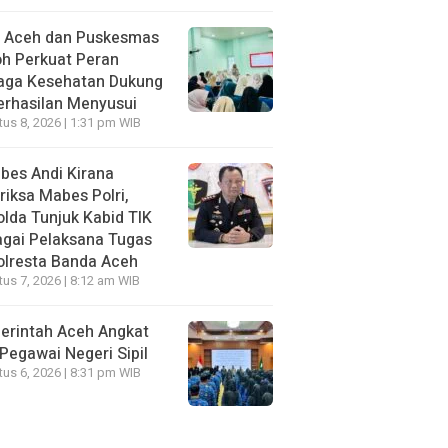
I Aceh dan Puskesmas
h Perkuat Peran
aga Kesehatan Dukung
erhasilan Menyusui
us 8, 2026 | 1:31 pm WIB
bes Andi Kirana
riksa Mabes Polri,
lda Tunjuk Kabid TIK
gai Pelaksana Tugas
olresta Banda Aceh
us 7, 2026 | 8:12 am WIB
erintah Aceh Angkat
Pegawai Negeri Sipil
us 6, 2026 | 8:31 pm WIB