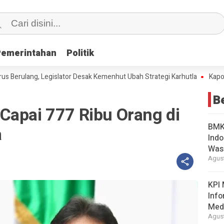
Pemerintahan
Pemerintahan
Politik
Politik
lang, Legislator Desak Kemenhut Ubah Strategi Karhutla
Kapolri Jadi
B
Capai 777 Ribu Orang di
BMKG
a
Indo
Was
Agust
KPI 
Info
Med
Agust