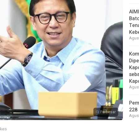
AIM
Bato
Ten
Keb
Agust
Kom
Dipe
Kapo
seba
Kap
Agust
Pem
228 
Perbesar
Agust
nkes