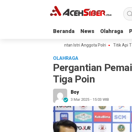
Beranda
Beranda
News
News
Olahraga
Olahraga
III Kawal Kasus Kematian Mantan Istri Anggota Polri
Titik Api Terus B
OLAHRAGA
Pergantian Pemai
Tiga Poin
Boy
3 Mar 2025 - 15:03 WIB