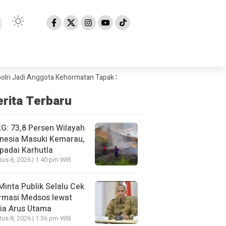
di Anggota Kehormatan Tapak Suci
BMKG: 73,8 Persen Wilayah Indone
erita Terbaru
: 73,8 Persen Wilayah
nesia Masuki Kemarau,
padai Karhutla
us 8, 2026 | 1:40 pm WIB
Minta Publik Selalu Cek
rmasi Medsos lewat
ia Arus Utama
us 8, 2026 | 1:36 pm WIB