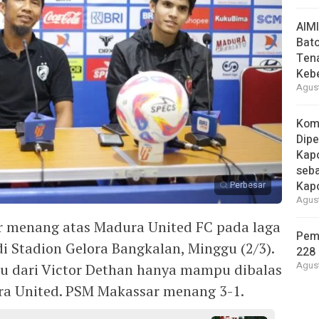
AIM
Bato
Ten
Keb
Agust
Kom
Dipe
Kapo
seba
Kap
Perbesar
Agust
menang atas Madura United FC pada laga
Pem
di Stadion Gelora Bangkalan, Minggu (2/3).
228 
Agust
tu dari Victor Dethan hanya mampu dibalas
ra United. PSM Makassar menang 3-1.