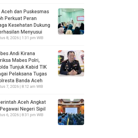
I Aceh dan Puskesmas
h Perkuat Peran
aga Kesehatan Dukung
erhasilan Menyusui
us 8, 2026 | 1:31 pm WIB
bes Andi Kirana
riksa Mabes Polri,
lda Tunjuk Kabid TIK
gai Pelaksana Tugas
olresta Banda Aceh
us 7, 2026 | 8:12 am WIB
erintah Aceh Angkat
Pegawai Negeri Sipil
us 6, 2026 | 8:31 pm WIB