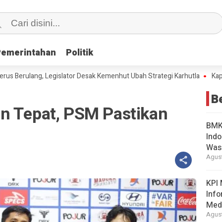
Pemerintahan
Pemerintahan
Politik
Politik
erulang, Legislator Desak Kemenhut Ubah Strategi Karhutla
Kapolri Ja
B
n Tepat, PSM Pastikan
BMKG
Indo
Was
Agust
KPI 
Info
Med
Agust