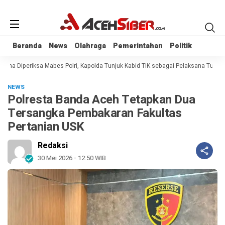
Beranda
Beranda
News
News
Olahraga
Olahraga
Pemerintahan
Pemerintahan
Politik
Politik
na Diperiksa Mabes Polri, Kapolda Tunjuk Kabid TIK sebagai Pelaksana Tugas 
NEWS
Polresta Banda Aceh Tetapkan Dua
Tersangka Pembakaran Fakultas
Pertanian USK
Redaksi
30 Mei 2026 - 12:50 WIB