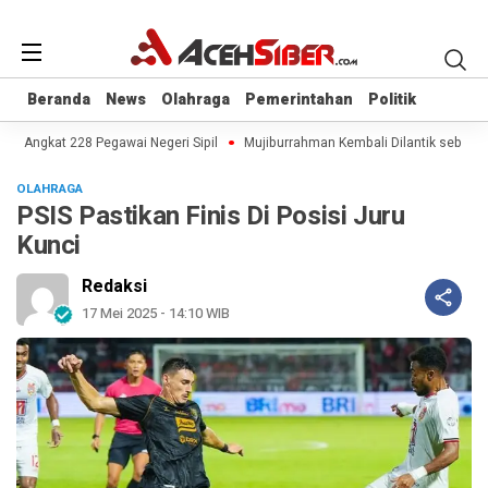
Beranda
Beranda
News
News
Olahraga
Olahraga
Pemerintahan
Pemerintahan
Politik
Politik
h Angkat 228 Pegawai Negeri Sipil
Mujiburrahman Kembali Dilantik sebagai 
OLAHRAGA
PSIS Pastikan Finis Di Posisi Juru
Kunci
Redaksi
17 Mei 2025 - 14:10 WIB