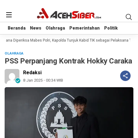
Beranda
Beranda
News
News
Olahraga
Olahraga
Pemerintahan
Pemerintahan
Politik
Politik
irana Diperiksa Mabes Polri, Kapolda Tunjuk Kabid TIK sebagai Pelaksana Tuga
OLAHRAGA
PSS Perpanjang Kontrak Hokky Caraka
Redaksi
8 Jan 2025 - 00:34 WIB