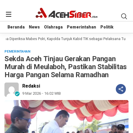
Beranda
Beranda
News
News
Olahraga
Olahraga
Pemerintahan
Pemerintahan
Politik
Politik
na Diperiksa Mabes Polri, Kapolda Tunjuk Kabid TIK sebagai Pelaksana Tugas K
PEMERINTAHAN
Sekda Aceh Tinjau Gerakan Pangan
Murah di Meulaboh, Pastikan Stabilitas
Harga Pangan Selama Ramadhan
Redaksi
9 Mar 2026 - 16:02 WIB