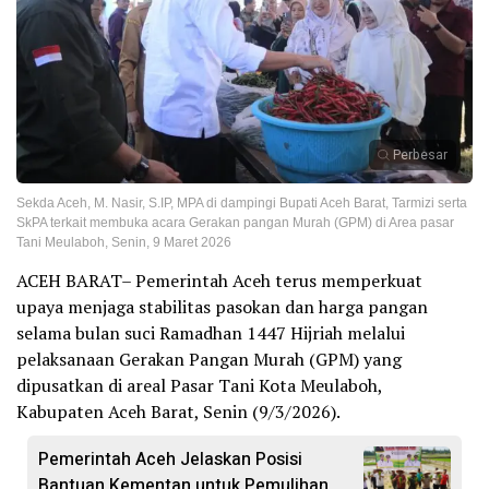
Perbesar
Sekda Aceh, M. Nasir, S.IP, MPA di dampingi Bupati Aceh Barat, Tarmizi serta
SkPA terkait membuka acara Gerakan pangan Murah (GPM) di Area pasar
Tani Meulaboh, Senin, 9 Maret 2026
ACEH BARAT– Pemerintah Aceh terus memperkuat
upaya menjaga stabilitas pasokan dan harga pangan
selama bulan suci Ramadhan 1447 Hijriah melalui
pelaksanaan Gerakan Pangan Murah (GPM) yang
dipusatkan di areal Pasar Tani Kota Meulaboh,
Kabupaten Aceh Barat, Senin (9/3/2026).
Pemerintah Aceh Jelaskan Posisi
Bantuan Kementan untuk Pemulihan