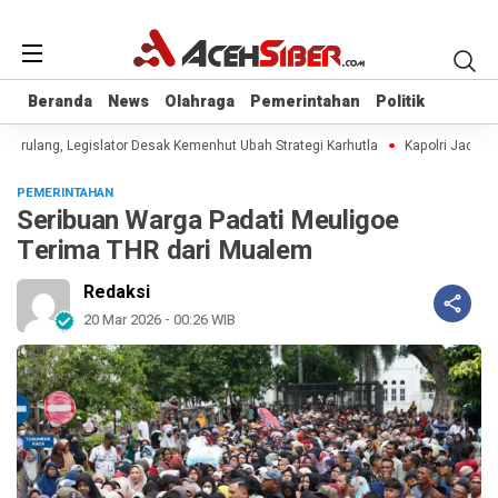
Beranda
Beranda
News
News
Olahraga
Olahraga
Pemerintahan
Pemerintahan
Politik
Politik
 Berulang, Legislator Desak Kemenhut Ubah Strategi Karhutla
Kapolri Jadi An
PEMERINTAHAN
Seribuan Warga Padati Meuligoe
Terima THR dari Mualem
Redaksi
20 Mar 2026 - 00:26 WIB