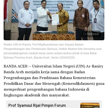
Perbesar
Rektor UIN Ar-Raniry, Prof Mujiburrahman dan Kepala Badan
Pengembangan dan Pembinaan Bahasa, Hafidz Muksin foto bersama usai
penandatanganan naskah kerja sama antara kedua pihak di Aula Balai
Bahasa Provinsi Aceh, Banda Aceh, Senin (20/4/2026).
BANDA ACEH — Universitas Islam Negeri (UIN) Ar-Raniry
Banda Aceh menjalin kerja sama dengan Badan
Pengembangan dan Pembinaan Bahasa Kementerian
Pendidikan Dasar dan Menengah (Kemendikdasmen) guna
memperkuat pengembangan bahasa Indonesia di
lingkungan akademik dan masyarakat.
Prof Syamsul Rijal Pimpin Forum