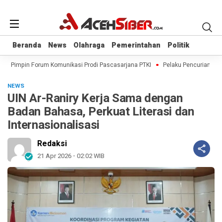
Beranda
Beranda
News
News
Olahraga
Olahraga
Pemerintahan
Pemerintahan
Politik
Politik
al Pimpin Forum Komunikasi Prodi Pascasarjana PTKI
Pelaku Pencurian Beras
NEWS
UIN Ar-Raniry Kerja Sama dengan
Badan Bahasa, Perkuat Literasi dan
Internasionalisasi
Redaksi
21 Apr 2026 - 02:02 WIB