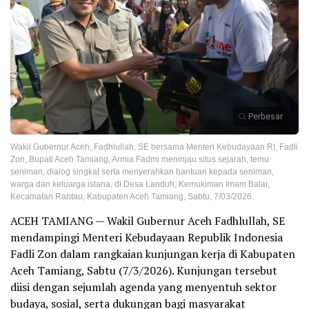
Perbesar
Wakil Gubernur Aceh, Fadhlullah, SE bersama Menteri Kebudayaan RI, Fadli
Zon, Bupati Aceh Tamiang, Armia Fadmi meninjau situs sejarah, temu
seniman, dialog singkat serta menyerahkan bantuan kepada seniman,
warga dan keluarga istana, di Desa Landuh, Kemukiman Imam Balai,
Kecamatan Rantau, Kabupaten Aceh Tamiang, Sabtu, 7/03/2026.
ACEH TAMIANG — Wakil Gubernur Aceh Fadhlullah, SE
mendampingi Menteri Kebudayaan Republik Indonesia
Fadli Zon dalam rangkaian kunjungan kerja di Kabupaten
Aceh Tamiang, Sabtu (7/3/2026). Kunjungan tersebut
diisi dengan sejumlah agenda yang menyentuh sektor
budaya, sosial, serta dukungan bagi masyarakat