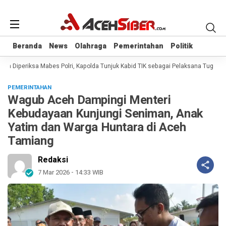
Beranda
Beranda
News
News
Olahraga
Olahraga
Pemerintahan
Pemerintahan
Politik
Politik
a Diperiksa Mabes Polri, Kapolda Tunjuk Kabid TIK sebagai Pelaksana Tugas Ka
PEMERINTAHAN
Wagub Aceh Dampingi Menteri
Kebudayaan Kunjungi Seniman, Anak
Yatim dan Warga Huntara di Aceh
Tamiang
Redaksi
7 Mar 2026 - 14:33 WIB