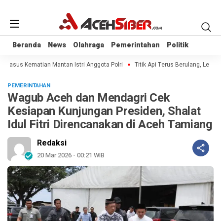
Beranda
Beranda
News
News
Olahraga
Olahraga
Pemerintahan
Pemerintahan
Politik
Politik
l Kasus Kematian Mantan Istri Anggota Polri
Titik Api Terus Berulang, Legisl
PEMERINTAHAN
Wagub Aceh dan Mendagri Cek
Kesiapan Kunjungan Presiden, Shalat
Idul Fitri Direncanakan di Aceh Tamiang
Redaksi
20 Mar 2026 - 00:21 WIB