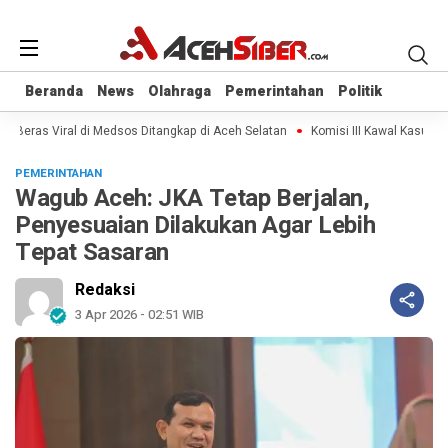
Beranda
Beranda
News
News
Olahraga
Olahraga
Pemerintahan
Pemerintahan
Politik
Politik
 Beras Viral di Medsos Ditangkap di Aceh Selatan
Komisi III Kawal Kasus Kem
PEMERINTAHAN
Wagub Aceh: JKA Tetap Berjalan,
Penyesuaian Dilakukan Agar Lebih
Tepat Sasaran
Redaksi
3 Apr 2026 - 02:51 WIB