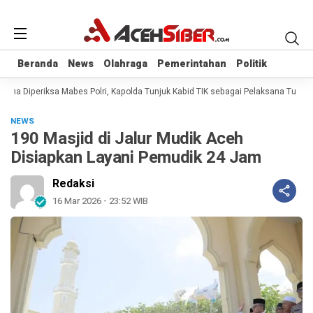
Beranda
Beranda
News
News
Olahraga
Olahraga
Pemerintahan
Pemerintahan
Politik
Politik
na Diperiksa Mabes Polri, Kapolda Tunjuk Kabid TIK sebagai Pelaksana Tugas 
NEWS
190 Masjid di Jalur Mudik Aceh
Disiapkan Layani Pemudik 24 Jam
Redaksi
16 Mar 2026 - 23:52 WIB