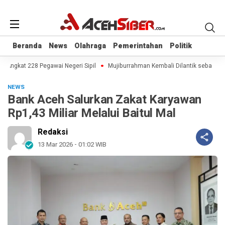
Beranda
Beranda
News
News
Olahraga
Olahraga
Pemerintahan
Pemerintahan
Politik
Politik
Angkat 228 Pegawai Negeri Sipil
Mujiburrahman Kembali Dilantik sebagai Re
NEWS
Bank Aceh Salurkan Zakat Karyawan
Rp1,43 Miliar Melalui Baitul Mal
Redaksi
13 Mar 2026 - 01:02 WIB