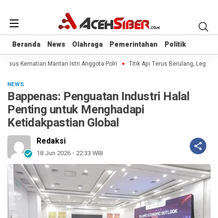
Beranda
Beranda
News
News
Olahraga
Olahraga
Pemerintahan
Pemerintahan
Politik
Politik
Kasus Kematian Mantan Istri Anggota Polri
Titik Api Terus Berulang, Legislat
NEWS
Bappenas: Penguatan Industri Halal
Penting untuk Menghadapi
Ketidakpastian Global
Redaksi
18 Jun 2026 - 22:33 WIB