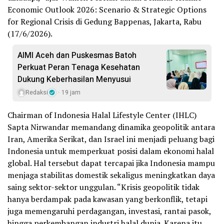
Economic Outlook 2026: Scenario & Strategic Options
for Regional Crisis di Gedung Bappenas, Jakarta, Rabu
(17/6/2026).
AIMI Aceh dan Puskesmas Batoh
Perkuat Peran Tenaga Kesehatan
Dukung Keberhasilan Menyusui
Redaksi
19 jam
Chairman of Indonesia Halal Lifestyle Center (IHLC)
Sapta Nirwandar memandang dinamika geopolitik antara
Iran, Amerika Serikat, dan Israel ini menjadi peluang bagi
Indonesia untuk memperkuat posisi dalam ekonomi halal
global. Hal tersebut dapat tercapai jika Indonesia mampu
menjaga stabilitas domestik sekaligus meningkatkan daya
saing sektor-sektor unggulan. “Krisis geopolitik tidak
hanya berdampak pada kawasan yang berkonflik, tetapi
juga memengaruhi perdagangan, investasi, rantai pasok,
hingga perkembangan industri halal dunia. Karena itu,