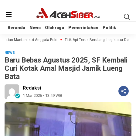
Beranda
Beranda
News
News
Olahraga
Olahraga
Pemerintahan
Pemerintahan
Politik
Politik
atian Mantan Istri Anggota Polri
Titik Api Terus Berulang, Legislator Desak 
NEWS
Baru Bebas Agustus 2025, SF Kembali
Curi Kotak Amal Masjid Jamik Lueng
Bata
Redaksi
1 Mar 2026 - 13:49 WIB