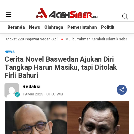
Beranda
Beranda
News
News
Olahraga
Olahraga
Pemerintahan
Pemerintahan
Politik
Politik
Angkat 228 Pegawai Negeri Sipil
Mujiburrahman Kembali Dilantik sebagai Re
NEWS
Cerita Novel Baswedan Ajukan Diri
Tangkap Harun Masiku, tapi Ditolak
Firli Bahuri
Redaksi
19 Mei 2025 - 01:03 WIB