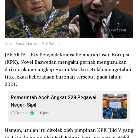
Perbesar
Novel Baswedan dan Firli Bahuri
JAKARTA – Eks Penyidik Komisi Pemberantasan Korupsi
(KPK), Novel Baswedan mengaku pernah mengusulkan
diri untuk menangkap Harun Masiku setelah mengetahui
titik lokasi keberadaan buronan tersebut pada tahun
2021.
Pemerintah Aceh Angkat 228 Pegawai
Negeri Sipil
Redaksi
10 jam
Namun, usulan itu ditolak oleh pimpinan KPK Jilid V yang
saat itu dipimpin oleh Firli Bahuri, bersama empat Wakil