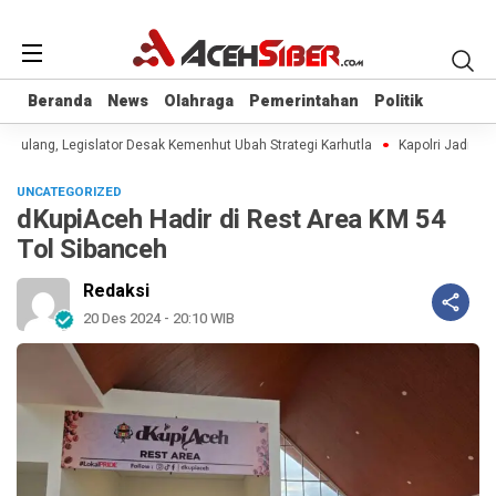
Beranda
Beranda
News
News
Olahraga
Olahraga
Pemerintahan
Pemerintahan
Politik
Politik
Berulang, Legislator Desak Kemenhut Ubah Strategi Karhutla
Kapolri Jadi Ang
UNCATEGORIZED
dKupiAceh Hadir di Rest Area KM 54
Tol Sibanceh
Redaksi
20 Des 2024 - 20:10 WIB