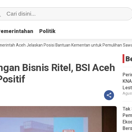
Pemerintahan
Pemerintahan
Politik
Politik
Aceh Jelaskan Posisi Bantuan Kementan untuk Pemulihan Sawah dan K
B
an Bisnis Ritel, BSI Aceh
Peri
ositif
KNA
Lest
Agust
Tak 
Pem
Eko
Ber