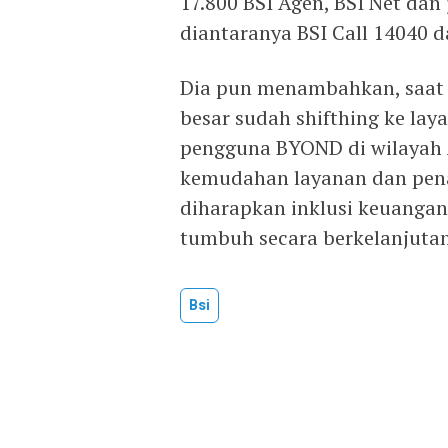
17.800 BSI Agen, BSI Net dan
diantaranya BSI Call 14040 
Dia pun menambahkan, saat i
besar sudah shifthing ke laya
pengguna BYOND di wilayah 
kemudahan layanan dan pena
diharapkan inklusi keuangan
tumbuh secara berkelanjutan
Bsi