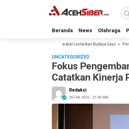
Beranda
Beranda
News
News
Olahraga
Olahraga
idong, Ketua KNA Ajak Masyarakat Lestarikan Budaya Gayo
Pemerintah 
UNCATEGORIZED
Fokus Pengembang
Catatkan Kinerja P
Redaksi
26 Feb 2025 - 21:56 WIB