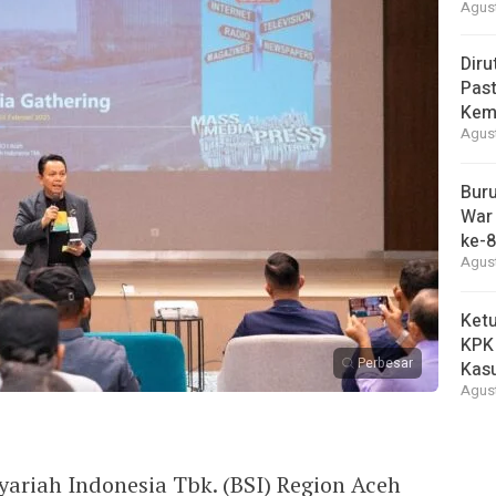
Agust
Diru
Pas
Kemb
Agust
Buru
War 
ke-8
Agust
Ketu
KPK
Perbesar
Kasu
Agust
riah Indonesia Tbk. (BSI) Region Aceh