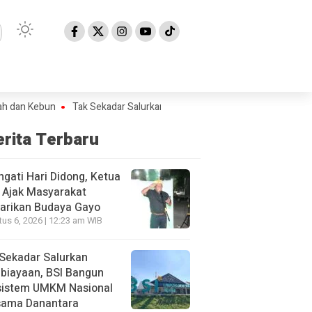
ebun
Tak Sekadar Salurkan Pembiayaan, BSI Bangun Ekosistem UMKM
erita Terbaru
ngati Hari Didong, Ketua
 Ajak Masyarakat
arikan Budaya Gayo
us 6, 2026 | 12:23 am WIB
Sekadar Salurkan
biayaan, BSI Bangun
sistem UMKM Nasional
sama Danantara