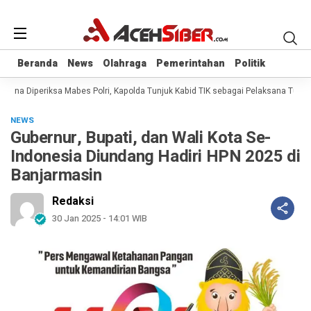
Beranda
Beranda
News
News
Olahraga
Olahraga
Pemerintahan
Pemerintahan
Politik
Politik
ana Diperiksa Mabes Polri, Kapolda Tunjuk Kabid TIK sebagai Pelaksana Tugas 
NEWS
Gubernur, Bupati, dan Wali Kota Se-
Indonesia Diundang Hadiri HPN 2025 di
Banjarmasin
Redaksi
30 Jan 2025 - 14:01 WIB