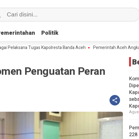
Pemerintahan
Pemerintahan
Politik
Politik
laksana Tugas Kapolresta Banda Aceh
Pemerintah Aceh Angkat 228 Peg
B
Momen Penguatan Peran
Kom
Dipe
Kapo
seba
Kap
Agust
Pem
228 