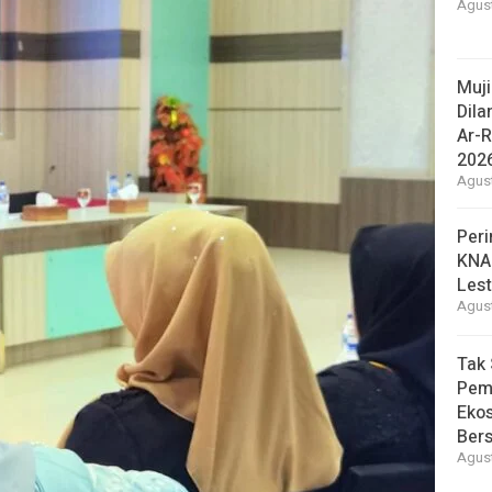
Agust
Muj
Dila
Ar-R
202
Agust
Peri
KNA
Lest
Agust
Tak 
Pem
Eko
Ber
Agust