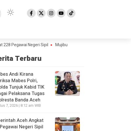
awai Negeri Sipil
Mujiburrahman Kembali Dilantik sebagai Rektor U
erita Terbaru
bes Andi Kirana
riksa Mabes Polri,
lda Tunjuk Kabid TIK
gai Pelaksana Tugas
olresta Banda Aceh
us 7, 2026 | 8:12 am WIB
erintah Aceh Angkat
Pegawai Negeri Sipil