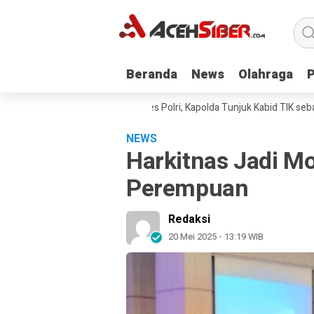
Beranda
Beranda
News
News
Olahraga
Olahraga
ndi Kirana Diperiksa Mabes Polri, Kapolda Tunjuk Kabid TIK sebagai Pe
NEWS
Harkitnas Jadi 
Perempuan
Redaksi
20 Mei 2025 - 13:19 WIB