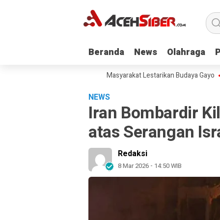
Beranda
Beranda
News
News
Olahraga
Olahraga
Hari Didong, Ketua KNA Ajak Masyarakat Lestarikan Budaya Gayo
Pemer
NEWS
Iran Bombardir Ki
atas Serangan Isr
Redaksi
8 Mar 2026 - 14:50 WIB