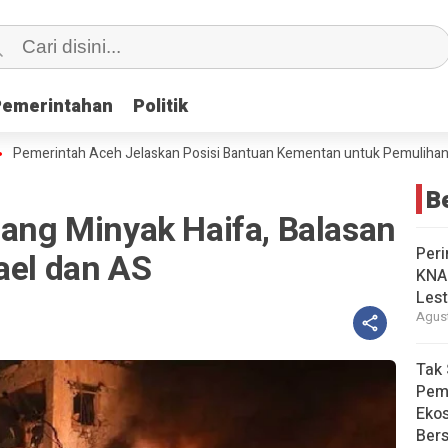
Pemerintahan
Pemerintahan
Politik
Politik
intah Aceh Jelaskan Posisi Bantuan Kementan untuk Pemulihan Sawah
B
lang Minyak Haifa, Balasan
Peri
ael dan AS
KNA
Lest
Agust
Tak 
Pem
Eko
Ber