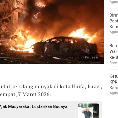
Agust
Diru
Pas
Kemb
Agust
Buru
War 
ke-8
Perbesar
Agust
Ketu
KPK
al ke kilang minyak di kota Haifa, Israel,
Kasu
empat, 7 Maret 2026.
Agust
 Ajak Masyarakat Lestarikan Budaya