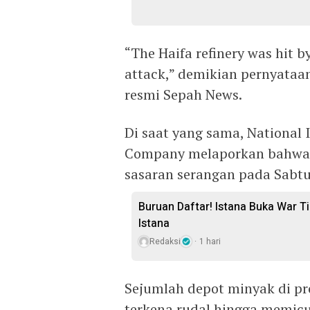
“The Haifa refinery was hit b
attack,” demikian pernyataan
resmi Sepah News.
Di saat yang sama, National I
Company melaporkan bahwa in
sasaran serangan pada Sabt
Buruan Daftar! Istana Buka War Ti
Istana
Redaksi
1 hari
Sejumlah depot minyak di pr
terkena rudal hingga memic