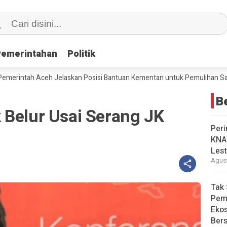
Pemerintahan
Pemerintahan
Politik
Politik
ah Aceh Jelaskan Posisi Bantuan Kementan untuk Pemulihan Sawah da
B
 Belur Usai Serang JK
Peri
KNA
Lest
Agust
Tak 
Pem
Eko
Ber