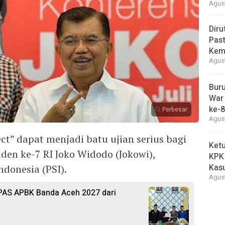
Agust
Diru
Pas
Kemb
Agust
Buru
War 
ke-8
Perbesar
Agust
t” dapat menjadi batu ujian serius bagi
Ketu
iden ke-7 RI Joko Widodo (Jokowi),
KPK
Kasu
ndonesia (PSI).
Agust
AS APBK Banda Aceh 2027 dari