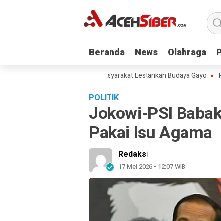
Beranda
Beranda
News
News
Olahraga
Olahraga
 Didong, Ketua KNA Ajak Masyarakat Lestarikan Budaya Gayo
Pemerint
POLITIK
Jokowi-PSI Babak
Pakai Isu Agama
Redaksi
17 Mei 2026 - 12:07 WIB