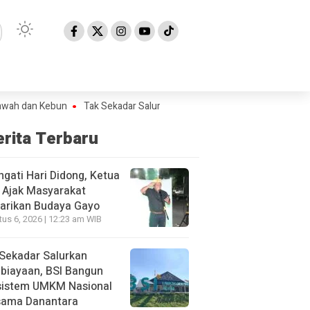
n Kebun
Tak Sekadar Salurkan Pembiayaan, BSI Bangun Ekosistem UM
erita Terbaru
ngati Hari Didong, Ketua
 Ajak Masyarakat
arikan Budaya Gayo
us 6, 2026 | 12:23 am WIB
Sekadar Salurkan
biayaan, BSI Bangun
sistem UMKM Nasional
sama Danantara