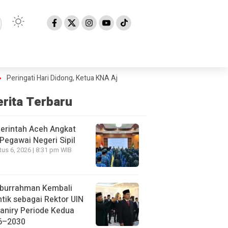
ati Hari Didong, Ketua KNA Ajak Masyarakat Lestarikan Budaya Gayo
P
erita Terbaru
erintah Aceh Angkat
Pegawai Negeri Sipil
us 6, 2026 | 8:31 pm WIB
iburrahman Kembali
ntik sebagai Rektor UIN
aniry Periode Kedua
6–2030