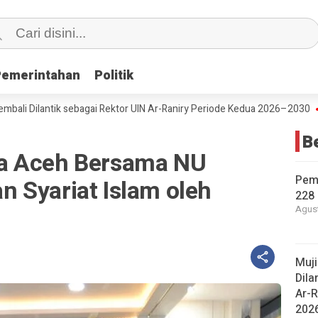
Pemerintahan
Pemerintahan
Politik
Politik
lantik sebagai Rektor UIN Ar-Raniry Periode Kedua 2026–2030
Pering
B
a Aceh Bersama NU
Pem
 Syariat Islam oleh
228 
Agust
Muj
Dila
Ar-R
202