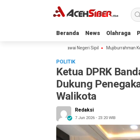
Beranda
Beranda
News
News
Olahraga
Olahraga
tah Aceh Angkat 228 Pegawai Negeri Sipil
Mujiburrahman Kembali Di
POLITIK
Ketua DPRK Band
Dukung Penegakan
Walikota
Redaksi
7 Jun 2026 - 23:20 WIB