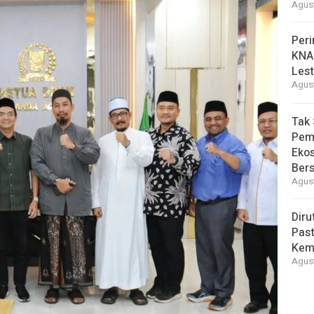
Agust
Peri
KNA
Lest
Agust
Tak 
Pem
Eko
Ber
Agust
Diru
Pas
Kemb
Agust