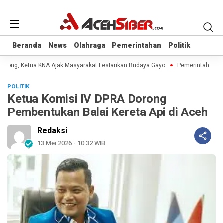
Beranda
Beranda
News
News
Olahraga
Olahraga
Pemerintahan
Pemerintahan
Politik
Politik
Didong, Ketua KNA Ajak Masyarakat Lestarikan Budaya Gayo
Pemerintah Aceh 
POLITIK
Ketua Komisi IV DPRA Dorong
Pembentukan Balai Kereta Api di Aceh
Redaksi
13 Mei 2026 - 10:32 WIB