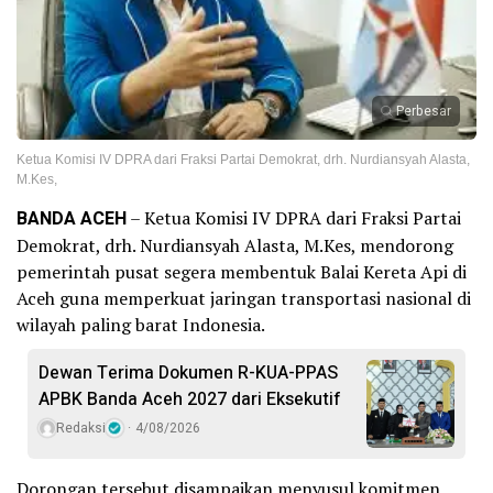
Perbesar
Ketua Komisi IV DPRA dari Fraksi Partai Demokrat, drh. Nurdiansyah Alasta,
M.Kes,
BANDA ACEH
– Ketua Komisi IV DPRA dari Fraksi Partai
Demokrat, drh. Nurdiansyah Alasta, M.Kes, mendorong
pemerintah pusat segera membentuk Balai Kereta Api di
Aceh guna memperkuat jaringan transportasi nasional di
wilayah paling barat Indonesia.
Dewan Terima Dokumen R-KUA-PPAS
APBK Banda Aceh 2027 dari Eksekutif
Redaksi
4/08/2026
Dorongan tersebut disampaikan menyusul komitmen