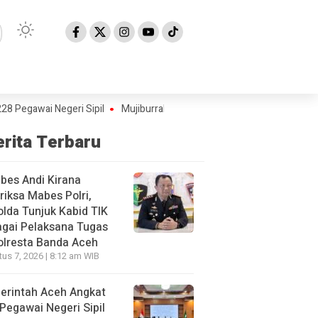
ai Negeri Sipil
Mujiburrahman Kembali Dilantik sebagai Rektor UIN
erita Terbaru
bes Andi Kirana
riksa Mabes Polri,
lda Tunjuk Kabid TIK
gai Pelaksana Tugas
olresta Banda Aceh
us 7, 2026 | 8:12 am WIB
erintah Aceh Angkat
Pegawai Negeri Sipil