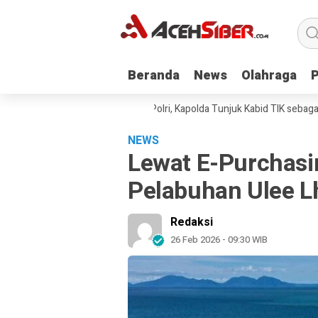
Beranda
Beranda
News
News
Olahraga
Olahraga
i Kirana Diperiksa Mabes Polri, Kapolda Tunjuk Kabid TIK sebagai Pela
NEWS
Lewat E-Purchasi
Pelabuhan Ulee L
Redaksi
26 Feb 2026 - 09:30 WIB