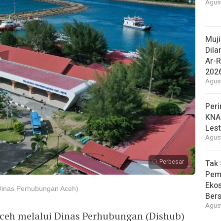
Agust
Muj
Dila
Ar-R
202
Agust
Peri
KNA
Lest
Agust
Perbesar
Tak 
Pem
Eko
 Dinas Perhubungan Aceh)
Ber
Agust
eh melalui Dinas Perhubungan (Dishub)