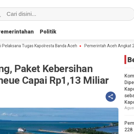
Pemerintahan
Pemerintahan
Politik
Politik
ksana Tugas Kapolresta Banda Aceh
Pemerintah Aceh Angkat 228 Pegaw
B
ng, Paket Kebersihan
Kom
heue Capai Rp1,13 Miliar
Dipe
Kapo
seba
Kap
Agust
Pem
228 