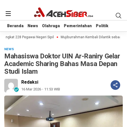
Beranda
Beranda
News
News
Olahraga
Olahraga
Pemerintahan
Pemerintahan
Politik
Politik
Angkat 228 Pegawai Negeri Sipil
Mujiburrahman Kembali Dilantik sebagai Re
NEWS
Mahasiswa Doktor UIN Ar-Raniry Gelar
Academic Sharing Bahas Masa Depan
Studi Islam
Redaksi
16 Mar 2026 - 11:53 WIB