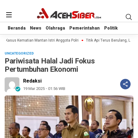
Beranda
Beranda
News
News
Olahraga
Olahraga
Pemerintahan
Pemerintahan
Politik
Politik
al Kasus Kematian Mantan Istri Anggota Polri
Titik Api Terus Berulang, Legis
UNCATEGORIZED
Pariwisata Halal Jadi Fokus
Pertumbuhan Ekonomi
Redaksi
19 Mar 2025 - 01:56 WIB