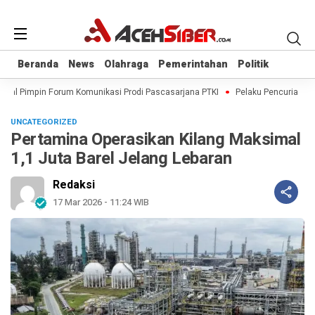
Beranda
Beranda
News
News
Olahraga
Olahraga
Pemerintahan
Pemerintahan
Politik
Politik
ijal Pimpin Forum Komunikasi Prodi Pascasarjana PTKI
Pelaku Pencurian Bera
UNCATEGORIZED
Pertamina Operasikan Kilang Maksimal
1,1 Juta Barel Jelang Lebaran
Redaksi
17 Mar 2026 - 11:24 WIB