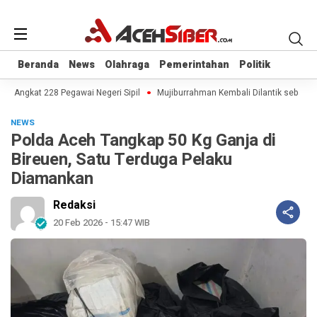
Beranda
Beranda
News
News
Olahraga
Olahraga
Pemerintahan
Pemerintahan
Politik
Politik
 Angkat 228 Pegawai Negeri Sipil
Mujiburrahman Kembali Dilantik sebagai R
NEWS
Polda Aceh Tangkap 50 Kg Ganja di
Bireuen, Satu Terduga Pelaku
Diamankan
Redaksi
20 Feb 2026 - 15:47 WIB