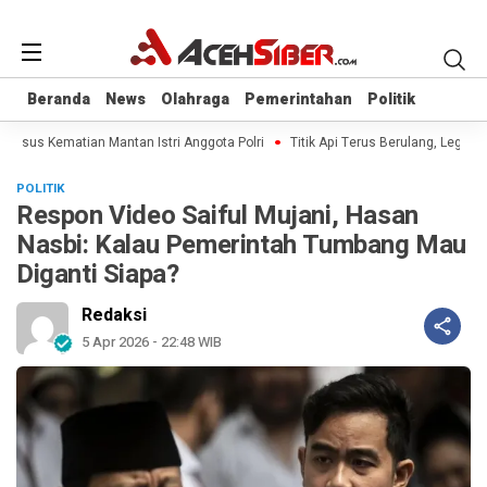
Beranda
Beranda
News
News
Olahraga
Olahraga
Pemerintahan
Pemerintahan
Politik
Politik
Kasus Kematian Mantan Istri Anggota Polri
Titik Api Terus Berulang, Legislat
POLITIK
Respon Video Saiful Mujani, Hasan
Nasbi: Kalau Pemerintah Tumbang Mau
Diganti Siapa?
Redaksi
5 Apr 2026 - 22:48 WIB