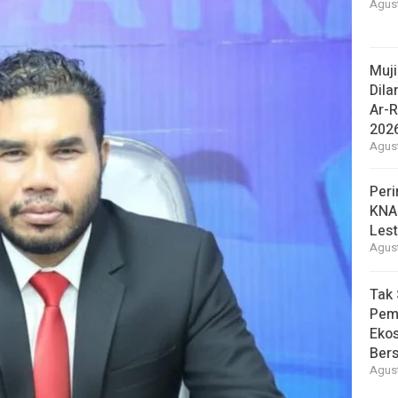
Agust
Muj
Dila
Ar-R
202
Agust
Peri
KNA
Lest
Agust
Tak 
Pem
Eko
Ber
Agust