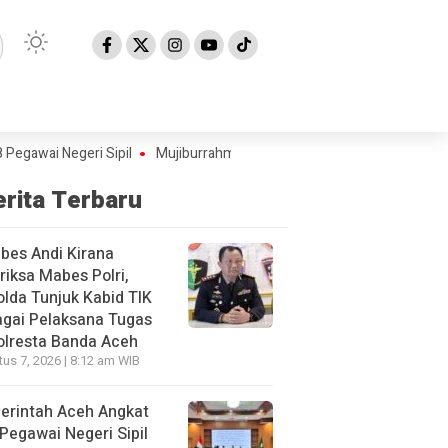
Negeri Sipil
Mujiburrahman Kembali Dilantik sebagai Rektor UIN Ar-
erita Terbaru
bes Andi Kirana
riksa Mabes Polri,
lda Tunjuk Kabid TIK
gai Pelaksana Tugas
olresta Banda Aceh
us 7, 2026 | 8:12 am WIB
erintah Aceh Angkat
Pegawai Negeri Sipil