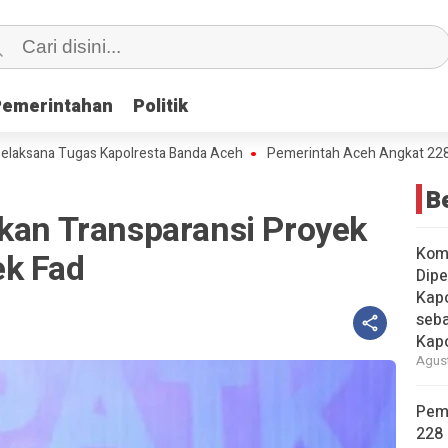
Pemerintahan
Pemerintahan
Politik
Politik
a Tugas Kapolresta Banda Aceh
Pemerintah Aceh Angkat 228 Pegawai 
B
tkan Transparansi Proyek
Kom
ek Fad
Dipe
Kapo
seba
Kap
Agust
Pem
228 