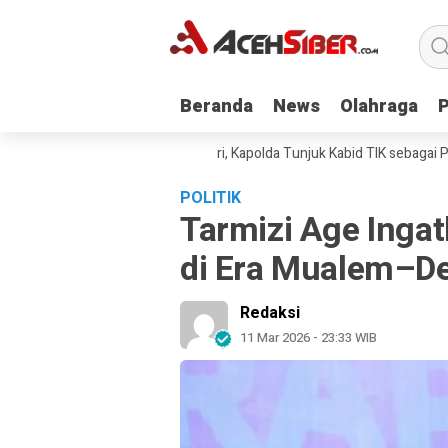
Beranda
Beranda
News
News
Olahraga
Olahraga
rana Diperiksa Mabes Polri, Kapolda Tunjuk Kabid TIK sebagai Pelaksan
POLITIK
Tarmizi Age Inga
di Era Mualem–D
Redaksi
11 Mar 2026 - 23:33 WIB