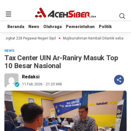
Beranda
Beranda
News
News
Olahraga
Olahraga
Pemerintahan
Pemerintahan
Politik
Politik
Angkat 228 Pegawai Negeri Sipil
Mujiburrahman Kembali Dilantik sebagai Re
NEWS
Tax Center UIN Ar-Raniry Masuk Top
10 Besar Nasional
Redaksi
11 Feb 2026 - 21:25 WIB