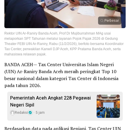
Perbesar
Rektor UIN Ar-Raniry Banda Aceh, Prof Dr Mujiburrahman MAg usai
melaporkan SPT Tahunan melalui layanan Pojok Pajak 2026 di Gedung
Theater FEBI UIN Ar-Raniry, Rabu (11/2/2026), berfoto bersama Koordinator
Tax Center, perwakilan Kanwil DJP Aceh, KPP Pratama Banda Aceh, serta
mahasiswa relawan pajak.
BANDA ACEH— Tax Center Universitas Islam Negeri
(UIN) Ar-Raniry Banda Aceh meraih peringkat Top 10
besar nasional dalam kategori Tax Center di Indonesia
pada tahun 2026.
Pemerintah Aceh Angkat 228 Pegawai
Negeri Sipil
Redaksi
5 jam
Berdasarkan data pada aplikasi Renjani, Tax Center UIN