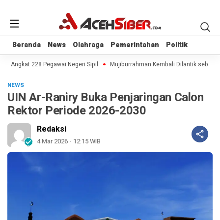
Beranda
Beranda
News
News
Olahraga
Olahraga
Pemerintahan
Pemerintahan
Politik
Politik
h Angkat 228 Pegawai Negeri Sipil
Mujiburrahman Kembali Dilantik sebagai 
NEWS
UIN Ar-Raniry Buka Penjaringan Calon
Rektor Periode 2026-2030
Redaksi
4 Mar 2026 - 12:15 WIB