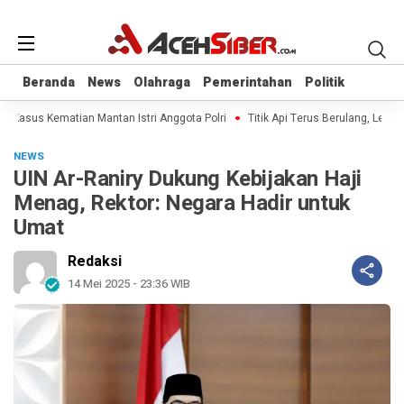
Beranda
Beranda
News
News
Olahraga
Olahraga
Pemerintahan
Pemerintahan
Politik
Politik
l Kasus Kematian Mantan Istri Anggota Polri
Titik Api Terus Berulang, Legisl
NEWS
UIN Ar-Raniry Dukung Kebijakan Haji
Menag, Rektor: Negara Hadir untuk
Umat
Redaksi
14 Mei 2025 - 23:36 WIB