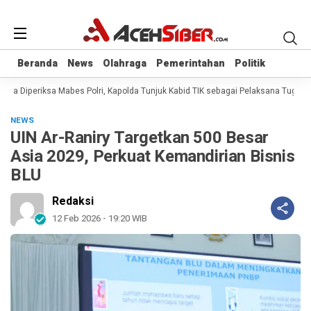
Beranda
Beranda
News
News
Olahraga
Olahraga
Pemerintahan
Pemerintahan
Politik
Politik
na Diperiksa Mabes Polri, Kapolda Tunjuk Kabid TIK sebagai Pelaksana Tugas K
NEWS
UIN Ar-Raniry Targetkan 500 Besar
Asia 2029, Perkuat Kemandirian Bisnis
BLU
Redaksi
12 Feb 2026 - 19:20 WIB