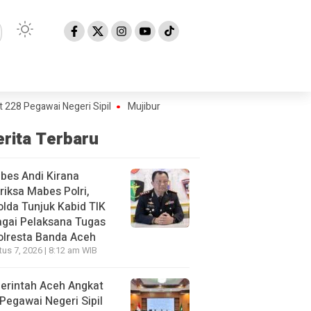
wai Negeri Sipil
Mujiburrahman Kembali Dilantik sebagai Rektor UI
erita Terbaru
bes Andi Kirana
riksa Mabes Polri,
lda Tunjuk Kabid TIK
gai Pelaksana Tugas
olresta Banda Aceh
us 7, 2026 | 8:12 am WIB
erintah Aceh Angkat
Pegawai Negeri Sipil