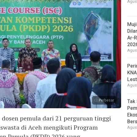
Agust
Muj
Dila
Ar-R
202
Agust
Peri
KNA
Lest
Agust
Perbesar
Tak 
Pem
Eko
dosen pemula dari 21 perguruan tinggi
Ber
 swasta di Aceh mengikuti Program
Agust
en Pemula (PKDP) 2026 yang