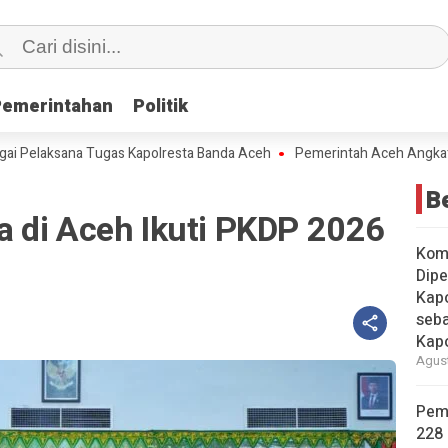
Pemerintahan
Pemerintahan
Politik
Politik
aksana Tugas Kapolresta Banda Aceh
Pemerintah Aceh Angkat 228 Pega
B
 di Aceh Ikuti PKDP 2026
Kom
Dipe
Kapo
seba
Kap
Agust
Pem
228 