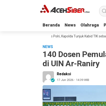
Beranda
Beranda
News
News
Olahraga
Olahraga
di Kirana Diperiksa Mabes Polri, Kapolda Tunjuk Kabid TIK sebagai Pel
NEWS
140 Dosen Pemula
di UIN Ar-Raniry
Redaksi
17 Jun 2026 - 14:39 WIB