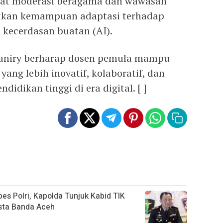
uat moderasi beragama dan wawasan
atkan kemampuan adaptasi terhadap
kecerdasan buatan (AI).
Raniry berharap dosen pemula mampu
ng lebih inovatif, kolaboratif, dan
idikan tinggi di era digital. [ ]
es Polri, Kapolda Tunjuk Kabid TIK
sta Banda Aceh