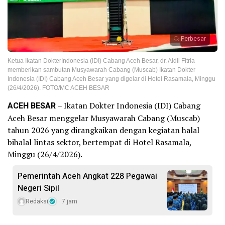
Perbesar
Ketua Ikatan DokterIndonesia (IDI) Cabang Aceh Besar, dr. Aidil Fitria
memberikan sambutan Musyawarah Cabang (Muscab) Ikatan Dokter
Indonesia (IDI) Cabang Aceh Besar yang digelar di Hotel Rasamala, Minggu
(26/4/2026). FOTO/MC ACEH BESAR
ACEH BESAR
– Ikatan Dokter Indonesia (IDI) Cabang
Aceh Besar menggelar Musyawarah Cabang (Muscab)
tahun 2026 yang dirangkaikan dengan kegiatan halal
bihalal lintas sektor, bertempat di Hotel Rasamala,
Minggu (26/4/2026).
Pemerintah Aceh Angkat 228 Pegawai
Negeri Sipil
Redaksi
7 jam