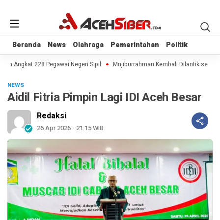
Beranda
Beranda
News
News
Olahraga
Olahraga
Pemerintahan
Pemerintahan
Politik
Politik
h Angkat 228 Pegawai Negeri Sipil
Mujiburrahman Kembali Dilantik sebagai 
NEWS
Aidil Fitria Pimpin Lagi IDI Aceh Besar
Redaksi
26 Apr 2026 - 21:15 WIB