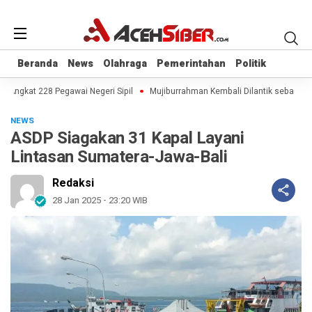
Beranda
Beranda
News
News
Olahraga
Olahraga
Pemerintahan
Pemerintahan
Politik
Politik
ngkat 228 Pegawai Negeri Sipil
Mujiburrahman Kembali Dilantik sebagai Rek
NEWS
ASDP Siagakan 31 Kapal Layani
Lintasan Sumatera-Jawa-Bali
Redaksi
28 Jan 2025 - 23:20 WIB