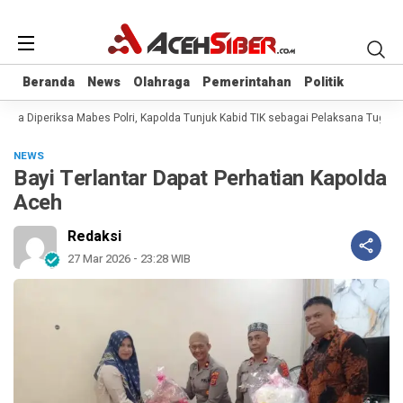
Beranda
Beranda
News
News
Olahraga
Olahraga
Pemerintahan
Pemerintahan
Politik
Politik
na Diperiksa Mabes Polri, Kapolda Tunjuk Kabid TIK sebagai Pelaksana Tugas K
NEWS
Bayi Terlantar Dapat Perhatian Kapolda
Aceh
Redaksi
27 Mar 2026 - 23:28 WIB