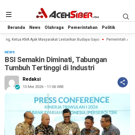
Beranda
Beranda
News
News
Olahraga
Olahraga
Pemerintahan
Pemerintahan
Politik
Politik
idong, Ketua KNA Ajak Masyarakat Lestarikan Budaya Gayo
Pemerintah Aceh J
NEWS
BSI Semakin Diminati, Tabungan
Tumbuh Tertinggi di Industri
Redaksi
13 Mei 2026 - 11:06 WIB