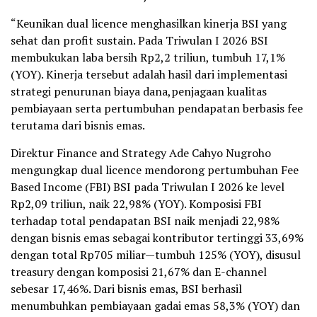
“Keunikan dual licence menghasilkan kinerja BSI yang
sehat dan profit sustain. Pada Triwulan I 2026 BSI
membukukan laba bersih Rp2,2 triliun, tumbuh 17,1%
(YOY). Kinerja tersebut adalah hasil dari implementasi
strategi penurunan biaya dana,penjagaan kualitas
pembiayaan serta pertumbuhan pendapatan berbasis fee
terutama dari bisnis emas.
Direktur Finance and Strategy Ade Cahyo Nugroho
mengungkap dual licence mendorong pertumbuhan Fee
Based Income (FBI) BSI pada Triwulan I 2026 ke level
Rp2,09 triliun, naik 22,98% (YOY). Komposisi FBI
terhadap total pendapatan BSI naik menjadi 22,98%
dengan bisnis emas sebagai kontributor tertinggi 33,69%
dengan total Rp705 miliar—tumbuh 125% (YOY), disusul
treasury dengan komposisi 21,67% dan E-channel
sebesar 17,46%. Dari bisnis emas, BSI berhasil
menumbuhkan pembiayaan gadai emas 58,3% (YOY) dan