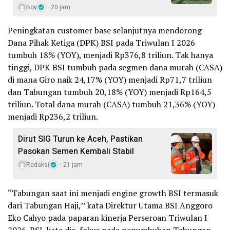
Boy
20 jam
Peningkatan customer base selanjutnya mendorong
Dana Pihak Ketiga (DPK) BSI pada Triwulan I 2026
tumbuh 18% (YOY), menjadi Rp376,8 triliun. Tak hanya
tinggi, DPK BSI tumbuh pada segmen dana murah (CASA)
di mana Giro naik 24,17% (YOY) menjadi Rp71,7 triliun
dan Tabungan tumbuh 20,18% (YOY) menjadi Rp164,5
triliun. Total dana murah (CASA) tumbuh 21,36% (YOY)
menjadi Rp236,2 triliun.
Dirut SIG Turun ke Aceh, Pastikan
Pasokan Semen Kembali Stabil
Redaksi
21 jam
“Tabungan saat ini menjadi engine growth BSI termasuk
dari Tabungan Haji,’’ kata Direktur Utama BSI Anggoro
Eko Cahyo pada paparan kinerja Perseroan Triwulan I