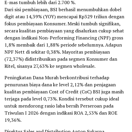
E-mas tumbuh lebih dari 2.700 %.
Dari sisi pembiayaan, BSI berhasil menumbuhkan dobel
digit atau 14,39% (YOY) mencapai Rp329 triliun dengan
fokus pembiayaan Konsumer. Meski tumbuh signifikan,
secara kualitas pembiayaan yang disalurkan cukup sehat
dengan indikasi Non-Performing Financing (NPF) gross
1,8% membaik dari 1,88% periode sebelumnya. Adapun
NPF Nett di sekitar 0,38%. Mayoritas pembiayaan
(72,37%) didistribusikan pada segmen Konsumer dan
Ritel, sisanya 27,63% ke segmen wholesale.
Peningkatan Dana Murah berkontribusi terhadap
penurunan biaya dana ke level 2,12% dan penjagaan
kualitas pembiayaan Cost of Credit (CoC) BSI juga masih
terjaga pada level 0,73%. Kondisi tersebut cukup ideal
untuk mendorong rasio laba bersih Perseroan pada
Triwulan I 2026 dengan indikasi ROA 2,53% dan ROE
19,36%.
Direktur Sales and Distribution Anton Sukarna