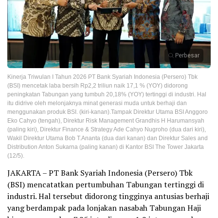
Perbesar
Kinerja Triwulan I Tahun 2026 PT Bank Syariah Indonesia (Persero) Tbk
(BSI) mencetak laba bersih Rp2,2 triliun naik 17,1 % (YOY) didorong
peningkatan Tabungan yang tumbuh 20,18% (YOY) tertinggi di industri. Hal
itu didrive oleh melonjaknya minat generasi muda untuk berhaji dan
menggunakan produk BSI. (kiri-kanan).Tampak Direktur Utama BSI Anggoro
Eko Cahyo (tengah), Direktur Risk Management Grandhis H Harumansyah
(paling kiri), Direktur Finance & Strategy Ade Cahyo Nugroho (dua dari kiri),
Wakil Direktur Utama Bob T.Ananta (dua dari kanan) dan Direktur Sales and
Distribution Anton Sukarna (paling kanan) di Kantor BSI The Tower Jakarta
(12/5).
JAKARTA – PT Bank Syariah Indonesia (Persero) Tbk
(BSI) mencatatkan pertumbuhan Tabungan tertinggi di
industri. Hal tersebut didorong tingginya antusias berhaji
yang berdampak pada lonjakan nasabah Tabungan Haji