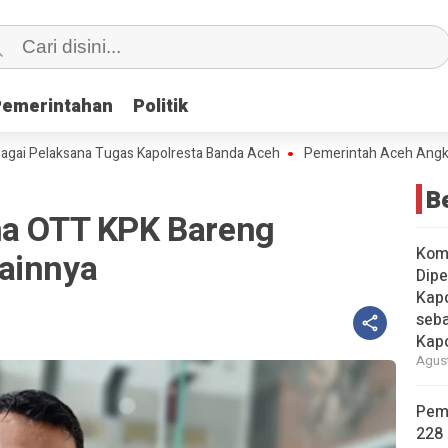
Pemerintahan
Pemerintahan
Politik
Politik
Pelaksana Tugas Kapolresta Banda Aceh
Pemerintah Aceh Angkat 228 
B
na OTT KPK Bareng
Kom
ainnya
Dipe
Kapo
seba
Kap
Agust
Pem
228 