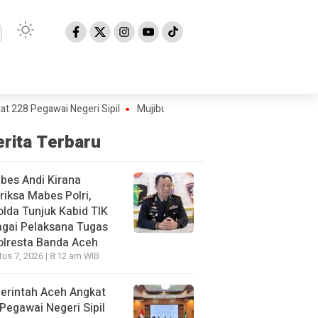
Pegawai Negeri Sipil
Mujiburrahman Kembali Dilantik sebagai Rektor
erita Terbaru
bes Andi Kirana
riksa Mabes Polri,
lda Tunjuk Kabid TIK
gai Pelaksana Tugas
olresta Banda Aceh
us 7, 2026 | 8:12 am WIB
erintah Aceh Angkat
Pegawai Negeri Sipil