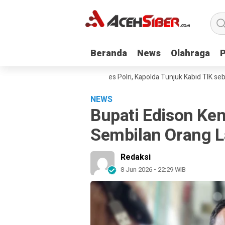
Beranda
Beranda
News
News
Olahraga
Olahraga
 Andi Kirana Diperiksa Mabes Polri, Kapolda Tunjuk Kabid TIK sebagai 
NEWS
Bupati Edison Ke
Sembilan Orang L
Redaksi
8 Jun 2026 - 22:29 WIB