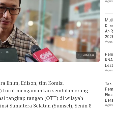
Agust
Muj
Dila
Ar-R
202
Agust
Peri
Perbesar
KNA
Lest
Agust
ra Enim, Edison, tim Komisi
Tak 
Pem
) turut mengamankan sembilan orang
Eko
asi tangkap tangan (OTT) di wilayah
Ber
nsi Sumatera Selatan (Sumsel), Senin 8
Agust