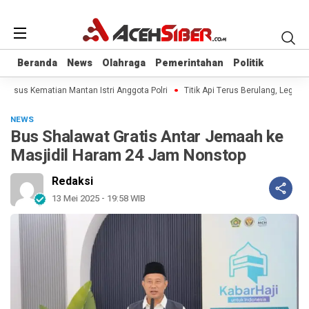
Beranda
Beranda
News
News
Olahraga
Olahraga
Pemerintahan
Pemerintahan
Politik
Politik
 Kasus Kematian Mantan Istri Anggota Polri
Titik Api Terus Berulang, Legisla
NEWS
Bus Shalawat Gratis Antar Jemaah ke
Masjidil Haram 24 Jam Nonstop
Redaksi
13 Mei 2025 - 19:58 WIB