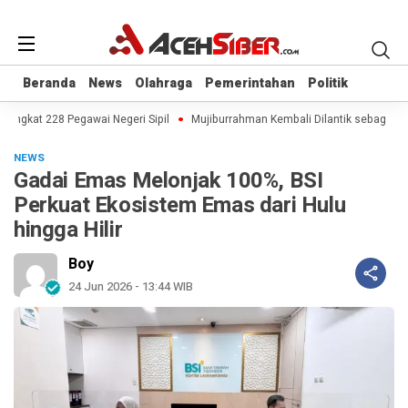
Beranda
Beranda
News
News
Olahraga
Olahraga
Pemerintahan
Pemerintahan
Politik
Politik
ngkat 228 Pegawai Negeri Sipil
Mujiburrahman Kembali Dilantik sebagai Rek
NEWS
Gadai Emas Melonjak 100%, BSI
Perkuat Ekosistem Emas dari Hulu
hingga Hilir
Boy
24 Jun 2026 - 13:44 WIB